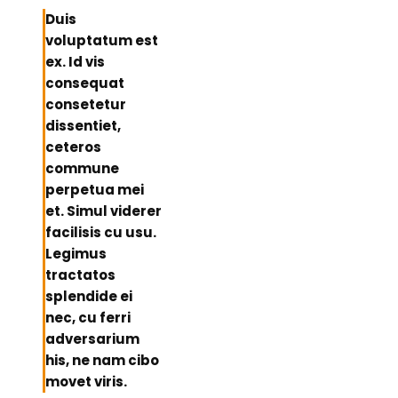
Duis
voluptatum est
ex. Id vis
consequat
consetetur
dissentiet,
ceteros
commune
perpetua mei
et. Simul viderer
facilisis cu usu.
Legimus
tractatos
splendide ei
nec, cu ferri
adversarium
his, ne nam cibo
movet viris.