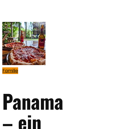
Familie
Panama
– ein