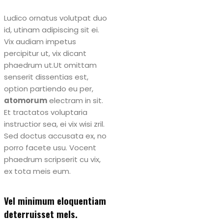
Ludico ornatus volutpat duo
id, utinam adipiscing sit ei.
Vix audiam impetus
percipitur ut, vix dicant
phaedrum ut.Ut omittam
senserit dissentias est,
option partiendo eu per,
atomorum
electram in sit.
Et tractatos voluptaria
instructior sea, ei vix wisi zril.
Sed doctus accusata ex, no
porro facete usu. Vocent
phaedrum scripserit cu vix,
ex tota meis eum.
Vel minimum eloquentiam
deterruisset mels.