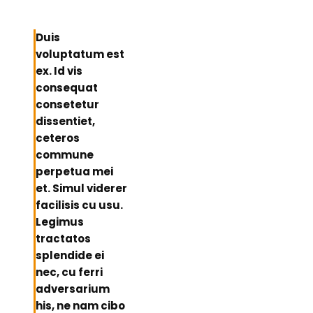
Duis
voluptatum est
ex. Id vis
consequat
consetetur
dissentiet,
ceteros
commune
perpetua mei
et. Simul viderer
facilisis cu usu.
Legimus
tractatos
splendide ei
nec, cu ferri
adversarium
his, ne nam cibo