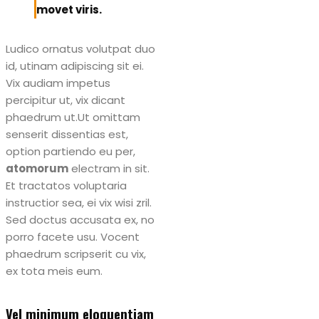
movet viris.
Ludico ornatus volutpat duo
id, utinam adipiscing sit ei.
Vix audiam impetus
percipitur ut, vix dicant
phaedrum ut.Ut omittam
senserit dissentias est,
option partiendo eu per,
atomorum
electram in sit.
Et tractatos voluptaria
instructior sea, ei vix wisi zril.
Sed doctus accusata ex, no
porro facete usu. Vocent
phaedrum scripserit cu vix,
ex tota meis eum.
Vel minimum eloquentiam